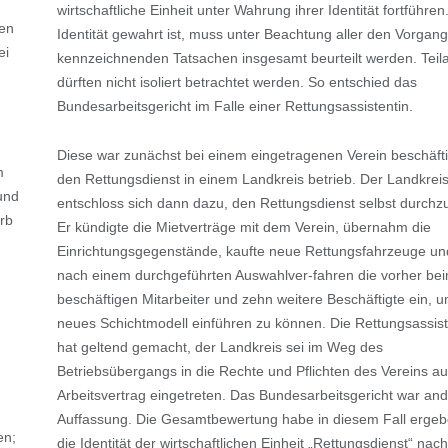
wirtschaftliche Einheit unter Wahrung ihrer Identität fortführen
hen
Identität gewahrt ist, muss unter Beachtung aller den Vorgang
ei
kennzeichnenden Tatsachen insgesamt beurteilt werden. Teil
dürften nicht isoliert betrachtet werden. So entschied das
Bundesarbeitsgericht im Falle einer Rettungsassistentin.
Diese war zunächst bei einem eingetragenen Verein beschäfti
m
den Rettungsdienst in einem Landkreis betrieb. Der Landkrei
und
entschloss sich dann dazu, den Rettungsdienst selbst durchz
rb
Er kündigte die Mietverträge mit dem Verein, übernahm die
Einrichtungsgegenstände, kaufte neue Rettungsfahrzeuge und
nach einem durchgeführten Auswahlver-fahren die vorher bei
beschäftigen Mitarbeiter und zehn weitere Beschäftigte ein, u
neues Schichtmodell einführen zu können. Die Rettungsassist
hat geltend gemacht, der Landkreis sei im Weg des
Betriebsübergangs in die Rechte und Pflichten des Vereins a
Arbeitsvertrag eingetreten. Das Bundesarbeitsgericht war and
Auffassung. Die Gesamtbewertung habe in diesem Fall ergeb
en;
die Identität der wirtschaftlichen Einheit „Rettungsdienst“ na