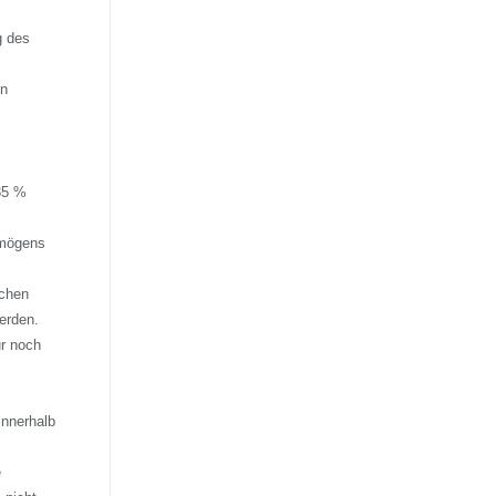
g des
en
85 %
rmögens
schen
erden.
r noch
innerhalb
e