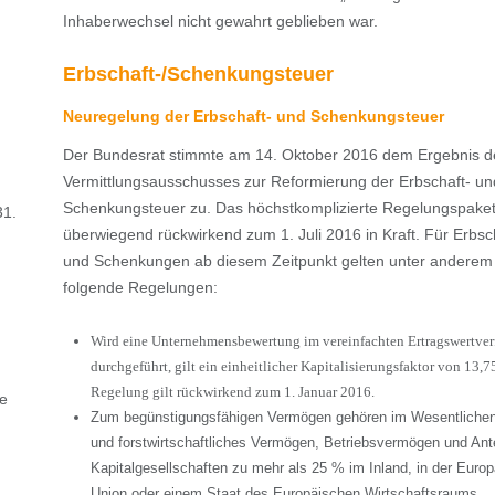
Inhaberwechsel nicht gewahrt geblieben war.
Erbschaft-/Schenkungsteuer
Neuregelung der Erbschaft- und Schenkungsteuer
Der Bundesrat stimmte am 14. Oktober 2016 dem Ergebnis d
Vermittlungsausschusses zur Reformierung der Erbschaft- un
Schenkungsteuer zu. Das höchstkomplizierte Regelungspaket t
31.
überwiegend rückwirkend zum 1. Juli 2016 in Kraft. Für Erbsc
und Schenkungen ab diesem Zeitpunkt gelten unter anderem
folgende Regelungen:
Wird eine Unternehmensbewertung im vereinfachten Ertragswertver
durchgeführt, gilt ein einheitlicher Kapitalisierungsfaktor von 13,7
Regelung gilt rückwirkend zum 1. Januar 2016.
ge
Zum begünstigungsfähigen Vermögen gehören im Wesentlichen
und forstwirtschaftliches Vermögen, Betriebsvermögen und Ante
Kapitalgesellschaften zu mehr als 25 % im Inland, in der Euro
Union oder einem Staat des Europäischen Wirtschaftsraums.