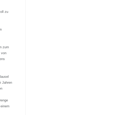
oll zu
um
nn zum
 von
ens
lausel
i Jahren
en
trenge
 einem