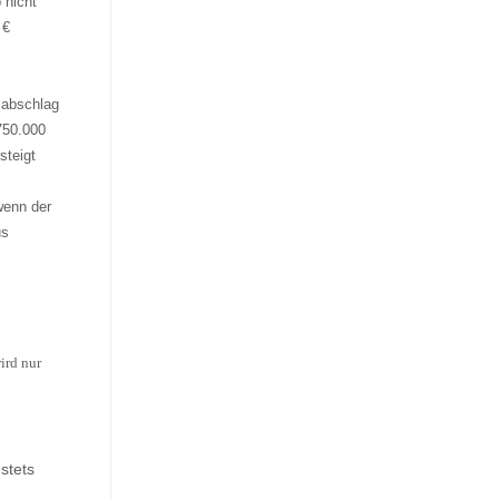
 nicht
 €
sabschlag
750.000
steigt
wenn der
us
ird nur
stets