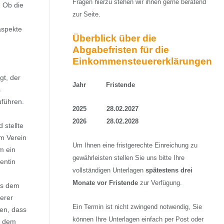
Fragen hierzu stehen wir ihnen gerne beratend
. Ob die
zur Seite.
aspekte
Überblick über die
Abgabefristen für die
Einkommensteuererklärungen
gt, der
Jahr Fristende
s
uführen.
2025 28.02.2027
2026 28.02.2028
 stellte
m Verein
Um Ihnen eine fristgerechte Einreichung zu
m ein
gewährleisten stellen Sie uns bitte Ihre
entin
vollständigen Unterlagen
spätestens drei
Monate vor Fristende
zur Verfügung.
us dem
erer
Ein Termin ist nicht zwingend notwendig, Sie
en, dass
können Ihre Unterlagen einfach per Post oder
ch dem