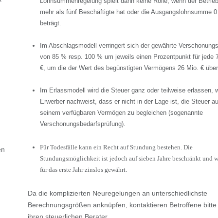
Lohnsummenregelung spielt dann keine Rolle, wenn der Betrieb
mehr als fünf Beschäftigte hat oder die Ausgangslohnsumme 0
beträgt.
Im Abschlagsmodell verringert sich der gewährte Verschonung
von 85 % resp. 100 % um jeweils einen Prozentpunkt für jede 
€, um die der Wert des begünstigten Vermögens 26 Mio. € über
Im Erlassmodell wird die Steuer ganz oder teilweise erlassen, 
Erwerber nachweist, dass er nicht in der Lage ist, die Steuer a
seinem verfügbaren Vermögen zu begleichen (sogenannte
Verschonungsbedarfsprüfung).
Für Todesfälle kann ein Recht auf Stundung bestehen. Die
en
Stundungsmöglichkeit ist jedoch auf sieben Jahre beschränkt und w
für das erste Jahr zinslos gewährt.
Da die komplizierten Neuregelungen an unterschiedlichste
Berechnungsgrößen anknüpfen, kontaktieren Betroffene bitte 
ihren steuerlichen Berater.