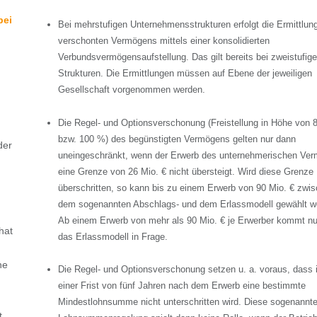
bei
Bei mehrstufigen Unternehmensstrukturen erfolgt die Ermittlun
verschonten Vermögens mittels einer konsolidierten
Verbundsvermögensaufstellung. Das gilt bereits bei zweistufig
Strukturen. Die Ermittlungen müssen auf Ebene der jeweiligen
Gesellschaft vorgenommen werden.
Die Regel- und Optionsverschonung (Freistellung in Höhe von 
bzw. 100 %) des begünstigten Vermögens gelten nur dann
der
uneingeschränkt, wenn der Erwerb des unternehmerischen Ve
eine Grenze von 26 Mio. € nicht übersteigt. Wird diese Grenze
überschritten, so kann bis zu einem Erwerb von 90 Mio. € zwi
dem sogenannten Abschlags- und dem Erlassmodell gewählt w
Ab einem Erwerb von mehr als 90 Mio. € je Erwerber kommt nu
hat
das Erlassmodell in Frage.
he
Die Regel- und Optionsverschonung setzen u. a. voraus, dass 
einer Frist von fünf Jahren nach dem Erwerb eine bestimmte
Mindestlohnsumme nicht unterschritten wird. Diese sogenannt
t