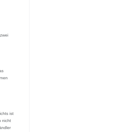
 zwei
as
hmen
hts ist
 nicht
ändler