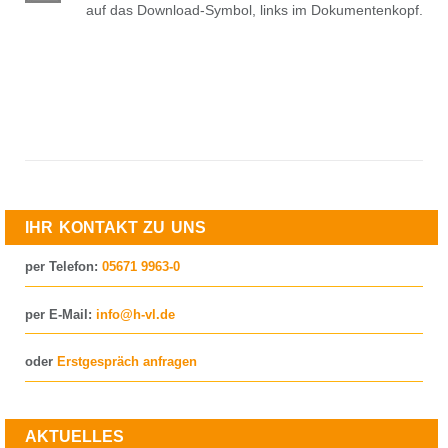
auf das Download-Symbol, links im Dokumentenkopf.
Seitennummerierung
der
Beiträge
IHR KONTAKT ZU UNS
per Telefon:
05671 9963-0
per E-Mail:
info@h-vl.de
oder
Erstgespräch anfragen
AKTUELLES