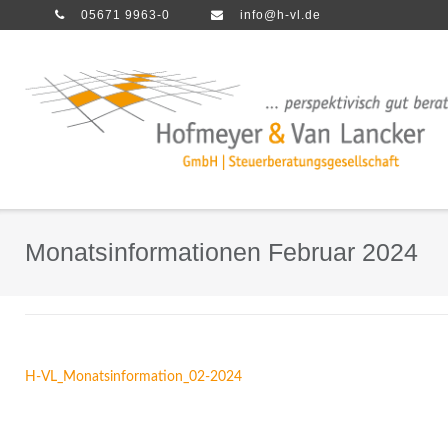
Direkt
05671 9963-0
info@h-vl.de
zum
Inhalt
Monatsinformationen Februar 2024
H-VL_Monatsinformation_02-2024