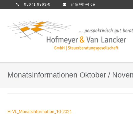
Direkt
05671 9963-0
info@h-vl.de
zum
Inhalt
Monatsinformationen Oktober / Nove
H-VL_Monatsinformation_10-2021